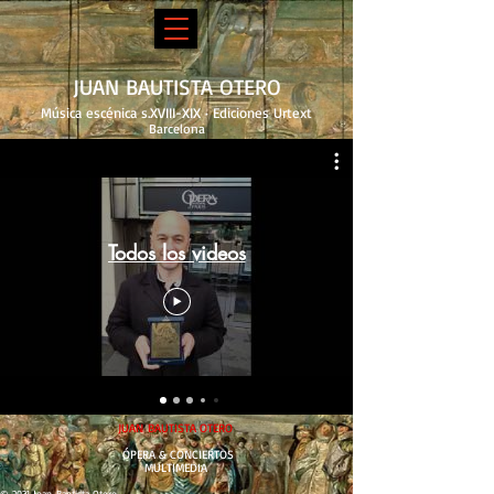
JUAN BAUTISTA OTERO
Música escénica s.XVIII-XIX · Ediciones Urtext
Barcelona
Óperas - Serenatas - Cantatas
Todos los videos
JUAN BAUTISTA OTERO
Ó
PERA & CONCIERTOS
MULTIMEDIA
© 2021 Joan-Baptista Otero